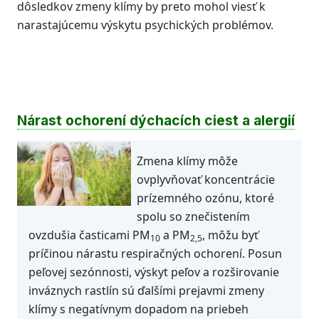
dôsledkov zmeny klímy by preto mohol viesť k
narastajúcemu výskytu psychických problémov.
Nárast ochorení dýchacích ciest a alergií
Zmena klímy môže
ovplyvňovať koncentrácie
prízemného ozónu, ktoré
spolu so znečistením
ovzdušia časticami PM
a PM
, môžu byť
10
2,5
príčinou nárastu respiračných ochorení. Posun
peľovej sezónnosti, výskyt peľov a rozširovanie
inváznych rastlín sú ďalšími prejavmi zmeny
klímy s negatívnym dopadom na priebeh