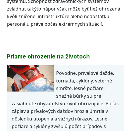
systému. Schopnosť zdravotníckych systémov
zvládnuť takýto nápor však môže byť tiež ohrozená
kvôli zničenej infraštruktúre alebo nedostatku
personálu práve počas extrémnych situácií.
Priame ohrozenie na životoch
Povodne, prívalové dažde,
tornáda, cyklóny, veterné
smršte, lesné požiare,
snežné búrky sú pre
zasiahnuté obyvateľstvo život ohrozujúce. Počas
záplav a prívalových dažďov hrozia úmrtia v
dôsledku utopenia a vážnych úrazov. Lesné
požiare a cyklóny zvyšujú počet prípadov s