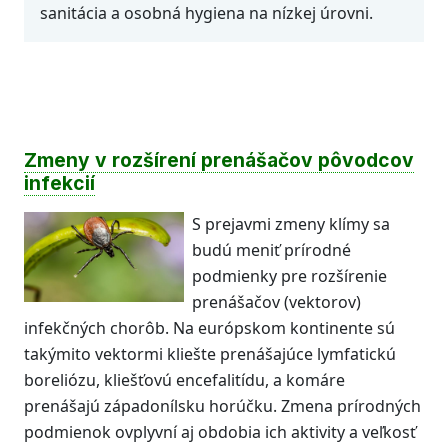
sanitácia a osobná hygiena na nízkej úrovni.
Zmeny v rozšírení prenášačov pôvodcov
infekcií
S prejavmi zmeny klímy sa
budú meniť prírodné
podmienky pre rozšírenie
prenášačov (vektorov)
infekčných chorôb. Na európskom kontinente sú
takýmito vektormi kliešte prenášajúce lymfatickú
boreliózu, kliešťovú encefalitídu, a komáre
prenášajú západonílsku horúčku. Zmena prírodných
podmienok ovplyvní aj obdobia ich aktivity a veľkosť