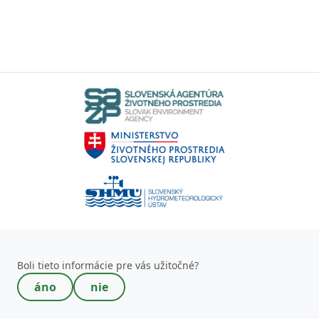
Toto pole nevypĺňajte!
Boli tieto informácie pre vás užitočné?
áno
nie