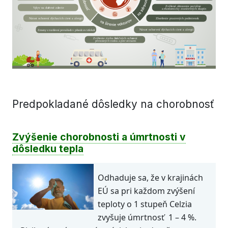
Zvýšené oh
r
ozenie sociálne
Vp
l
yv na duš
e
vné zdr
a
vie
a
e
k
onomicky zraniteľných skupín
Nárast ocho
r
ení dýchacích ciest a alergií
Zhoršenie prac
o
vných podmienok
Nárast ocho
r
ení dýchacích ciest a alergií
Zme
n
y
v
r
ozš
í
r
en
í
 p
r
enášač
o
v pô
v
odc
o
v
i
n
f
ekc
i
í
Zvýšenie rizika in
f
ekčných ocho
r
ení
p
r
enosných
v
odou a
potr
a
vinami
Predpokladané dôsledky na chorobnosť
Zvýšenie chorobnosti a úmrtnosti v
dôsledku tepla
Odhaduje sa, že v krajinách
EÚ sa pri každom zvýšení
teploty o 1 stupeň Celzia
zvyšuje úmrtnosť 1 – 4 %.