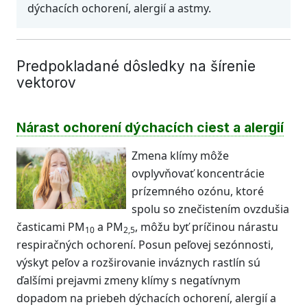
dýchacích ochorení, alergií a astmy.
Predpokladané dôsledky na šírenie
vektorov
Nárast ochorení dýchacích ciest a alergií
Zmena klímy môže
ovplyvňovať koncentrácie
prízemného ozónu, ktoré
spolu so znečistením ovzdušia
časticami PM
a PM
, môžu byť príčinou nárastu
10
2,5
respiračných ochorení. Posun peľovej sezónnosti,
výskyt peľov a rozširovanie inváznych rastlín sú
ďalšími prejavmi zmeny klímy s negatívnym
dopadom na priebeh dýchacích ochorení, alergií a