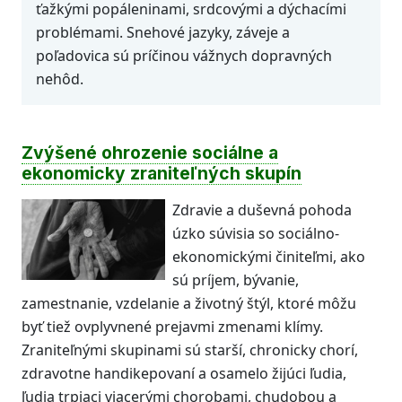
ťažkými popáleninami, srdcovými a dýchacími
problémami. Snehové jazyky, záveje a
poľadovica sú príčinou vážnych dopravných
nehôd.
Zvýšené ohrozenie sociálne a
ekonomicky zraniteľných skupín
Zdravie a duševná pohoda
úzko súvisia so sociálno-
ekonomickými činiteľmi, ako
sú príjem, bývanie,
zamestnanie, vzdelanie a životný štýl, ktoré môžu
byť tiež ovplyvnené prejavmi zmenami klímy.
Zraniteľnými skupinami sú starší, chronicky chorí,
zdravotne handikepovaní a osamelo žijúci ľudia,
ľudia trpiaci viacerými chorobami, chudobou a