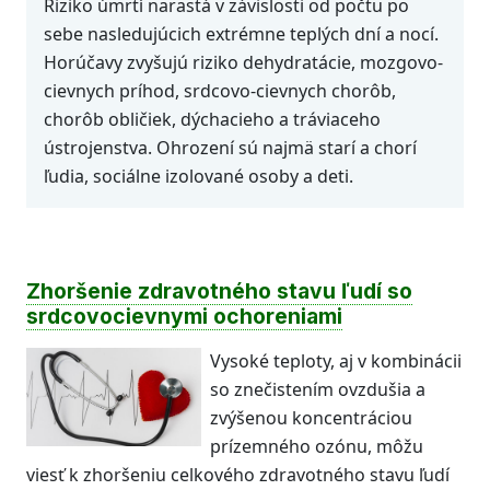
Riziko úmrtí narastá v závislosti od počtu po
sebe nasledujúcich extrémne teplých dní a nocí.
Horúčavy zvyšujú riziko dehydratácie, mozgovo-
cievnych príhod, srdcovo-cievnych chorôb,
chorôb obličiek, dýchacieho a tráviaceho
ústrojenstva. Ohrození sú najmä starí a chorí
ľudia, sociálne izolované osoby a deti.
Zhoršenie zdravotného stavu ľudí so
srdcovocievnymi ochoreniami
Vysoké teploty, aj v kombinácii
so znečistením ovzdušia a
zvýšenou koncentráciou
prízemného ozónu, môžu
viesť k zhoršeniu celkového zdravotného stavu ľudí