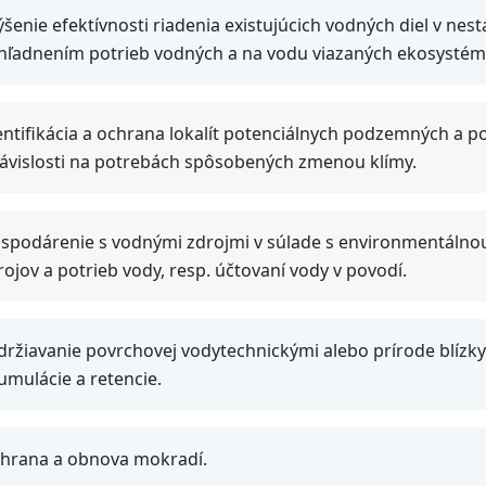
ýšenie efektívnosti riadenia existujúcich vodných diel v n
hľadnením potrieb vodných a na vodu viazaných ekosystém
entifikácia a ochrana lokalít potenciálnych podzemných a p
závislosti na potrebách spôsobených zmenou klímy.
spodárenie s vodnými zdrojmi v súlade s environmentálnou
rojov a potrieb vody, resp. účtovaní vody v povodí.
držiavanie povrchovej vodytechnickými alebo prírode blízk
umulácie a retencie.
hrana a obnova mokradí.