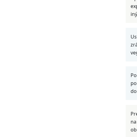
ex
in
Us
zr
ve
Po
po
do
Pr
na
ob