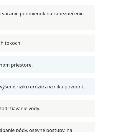
ytváranie podmienok na zabezpečenie
ch tokoch.
nom priestore.
ýšené riziko erózie a vzniku povodní.
zadržiavanie vody.
banie pôdy, osevné postupy, na