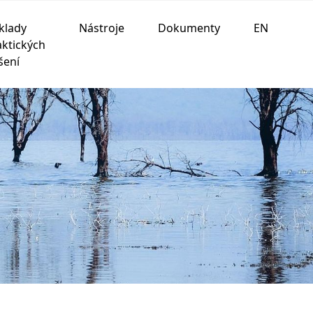
klady
Nástroje
Dokumenty
EN
aktických
šení
ania na nasledujúce účely:
na umožnenie základnej
 prispôsobenie marketingových interakcií
,
na