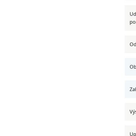
Ud
po
Od
Ob
Za
Vý
Up