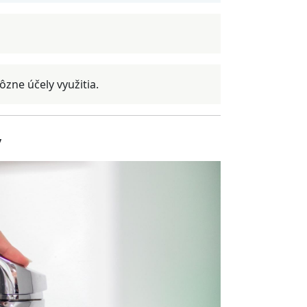
zne účely využitia.
y