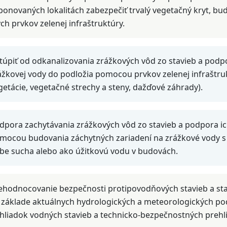
ponovaných lokalitách zabezpečiť trvalý vegetačný kryt, bu
ých prvkov zelenej infraštruktúry.
túpiť od odkanalizovania zrážkových vôd zo stavieb a podpor
ážkovej vody do podložia pomocou prvkov zelenej infraštruk
getácie, vegetačné strechy a steny, dažďové záhrady).
dpora zachytávania zrážkových vôd zo stavieb a podpora ich
mocou budovania záchytných zariadení na zrážkové vody s 
be sucha alebo ako úžitkovú vodu v budovách.
ehodnocovanie bezpečnosti protipovodňových stavieb a st
 základe aktuálnych hydrologických a meteorologických pod
hliadok vodných stavieb a technicko-bezpečnostných prehl