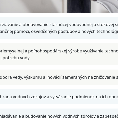
ržiavanie a obnovovanie starnúcej vodovodnej a stokovej s
nančnej pomoci, osvedčených postupov a nových technológi
priemyselnej a poľnohospodárskej výrobe využívanie tech
 spotrebu vody.
dpora vedy, výskumu a inovácií zameraných na znižovanie 
hrana vodných zdrojov a vytváranie podmienok na ich obn
hľadávanie a budovanie nových vodných zdrojov a zabezpeče