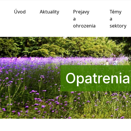
Úvod
Aktuality
Prejavy
Témy
Používame cookies
a
a
ohrozenia
sektory
Táto webová lokalita používa súbory cookie a iné te
funkčnosti webovej stránky
,
pre lepší zážitok na we
zobrazovanie reklám ktoré sú pre vás relevantnejšie
.
Súhlasím
Odmietam
Zmeniť moje nastavenia
Opatrenia