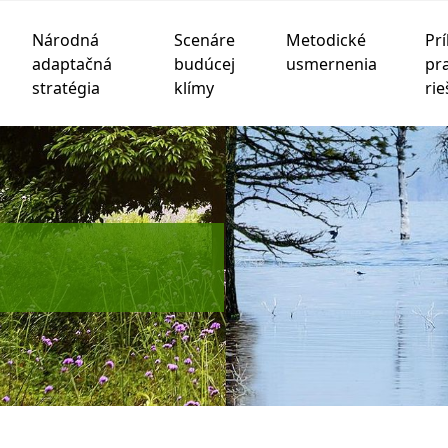
Národná
Scenáre
Metodické
Prí
adaptačná
budúcej
usmernenia
pr
stratégia
klímy
rie
chnológie sledovania na zlepšenie vášho zážitku z prehliad
be
,
na meranie vášho záujmu o naše produkty a služby a na