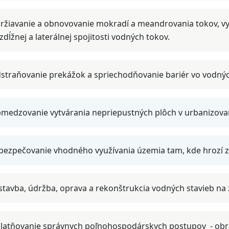
ržiavanie a obnovovanie mokradí a meandrovania tokov, v
zdĺžnej a laterálnej spojitosti vodných tokov.
straňovanie prekážok a spriechodňovanie bariér vo vodný
medzovanie vytvárania nepriepustných plôch v urbanizova
bezpečovanie vhodného využívania územia tam, kde hrozí zv
stavba, údržba, oprava a rekonštrukcia vodných stavieb na 
latňovanie správnych poľnohospodárskych postupov - obrá