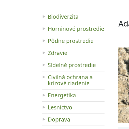
Biodiverzita
Ad
Horninové prostredie
Pôdne prostredie
Zdravie
Sídelné prostredie
Civilná ochrana a
krízové riadenie
Energetika
Lesníctvo
Doprava