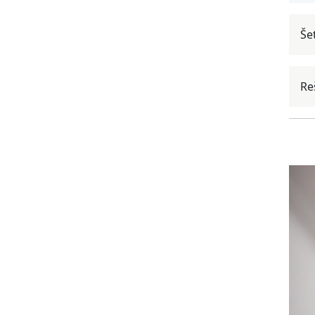
Še
Re