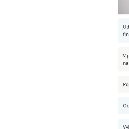
Ud
fi
V 
na
Po
Oc
Vy