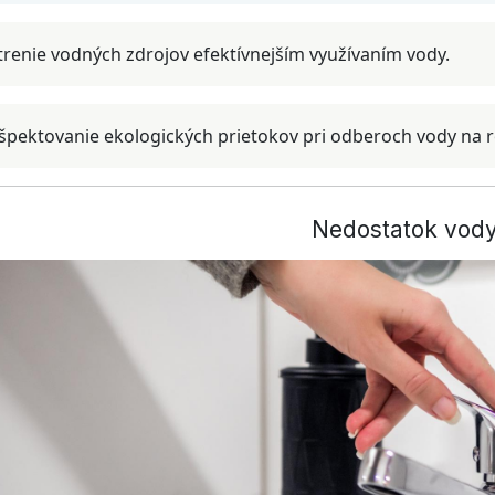
trenie vodných zdrojov efektívnejším využívaním vody.
špektovanie ekologických prietokov pri odberoch vody na rô
Nedostatok vod