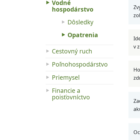
Vodné
Zv
hospodárstvo
zo
Dôsledky
Opatrenia
Id
v 
Cestovný ruch
Poľnohospodárstvo
Ho
Priemysel
zd
Financie a
poisťovníctvo
Za
ak
Oc