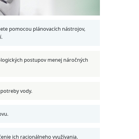
iete pomocou plánovacích nástrojov,
í.
nologických postupov menej náročných
spotreby vody.
ovu.
nie ich racionálneho využívania.