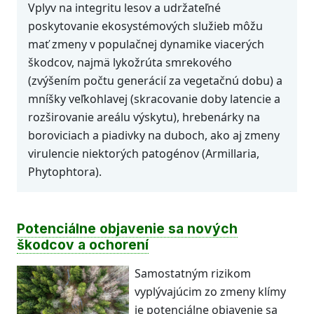
Vplyv na integritu lesov a udržateľné
poskytovanie ekosystémových služieb môžu
mať zmeny v populačnej dynamike viacerých
škodcov, najmä lykožrúta smrekového
(zvýšením počtu generácií za vegetačnú dobu) a
mníšky veľkohlavej (skracovanie doby latencie a
rozširovanie areálu výskytu), hrebenárky na
boroviciach a piadivky na duboch, ako aj zmeny
virulencie niektorých patogénov (Armillaria,
Phytophtora).
Potenciálne objavenie sa nových
škodcov a ochorení
Samostatným rizikom
vyplývajúcim zo zmeny klímy
je potenciálne objavenie sa