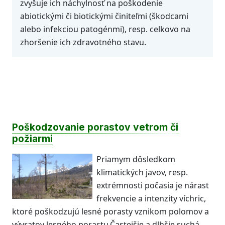
zvyšuje ich náchylnosť na poškodenie
abiotickými či biotickými činiteľmi (škodcami
alebo infekciou patogénmi), resp. celkovo na
zhoršenie ich zdravotného stavu.
Poškodzovanie porastov vetrom či
požiarmi
Priamym dôsledkom
klimatických javov, resp.
extrémnosti počasia je nárast
frekvencie a intenzity víchric,
ktoré poškodzujú lesné porasty vznikom polomov a
vývratov lesného porastu.Častejšie a dlhšie suchá