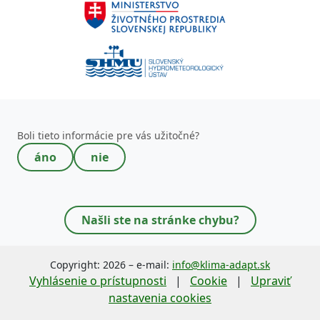
Toto pole nevypĺňajte!
Boli tieto informácie pre vás užitočné?
áno
nie
Našli ste na stránke chybu?
Copyright: 2026 – e-mail:
info@klima-adapt.sk
Vyhlásenie o prístupnosti
|
Cookie
|
Upraviť
nastavenia cookies