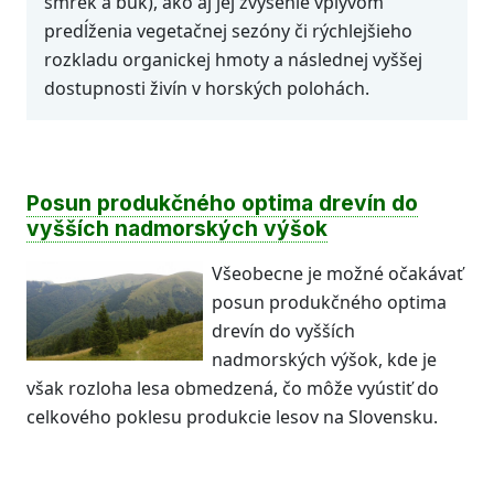
smrek a buk), ako aj jej zvýšenie vplyvom
predĺženia vegetačnej sezóny či rýchlejšieho
rozkladu organickej hmoty a následnej vyššej
dostupnosti živín v horských polohách.
Posun produkčného optima drevín do
vyšších nadmorských výšok
Všeobecne je možné očakávať
posun produkčného optima
drevín do vyšších
nadmorských výšok, kde je
však rozloha lesa obmedzená, čo môže vyústiť do
celkového poklesu produkcie lesov na Slovensku.