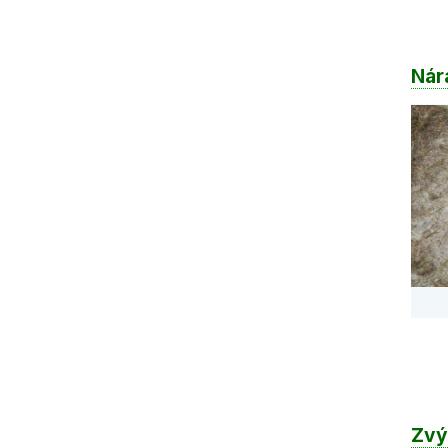
Nár
Zvý