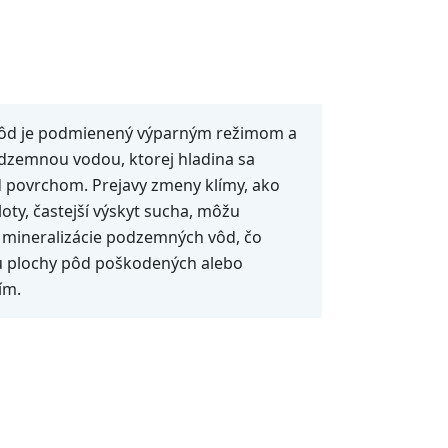
pôd je podmienený výparným režimom a
dzemnou vodou, ktorej hladina sa
 povrchom. Prejavy zmeny klímy, ako
loty, častejší výskyt sucha, môžu
 mineralizácie podzemných vôd, čo
u plochy pôd poškodených alebo
ím.