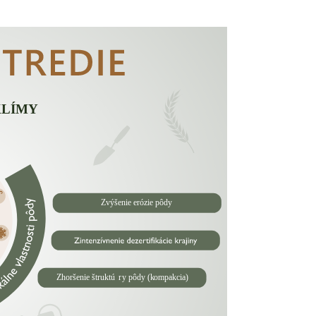
KLÍMY
Zvýšenie erózie pôdy
Zhoršenie štruktú
r
y pôdy (
k
ompakcia)