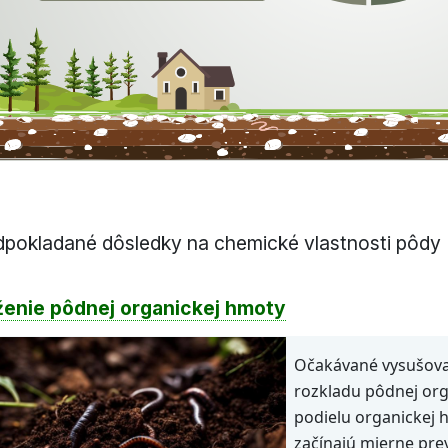
dpokladané dôsledky na chemické vlastnosti pôdy
ženie pôdnej organickej hmoty
Očakávané vysušovan
rozkladu pôdnej org
podielu organickej 
začínajú mierne pre