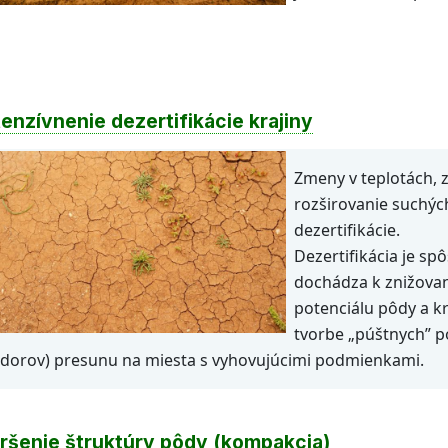
tenzívnenie dezertifikácie krajiny
Zmeny v teplotách, 
rozširovanie suchých
dezertifikácie.
Dezertifikácia je s
dochádza k znižovan
potenciálu pôdy a k
tvorbe „púštnych”
idorov) presunu na miesta s vyhovujúcimi podmienkami.
ršenie štruktúry pôdy (kompakcia)