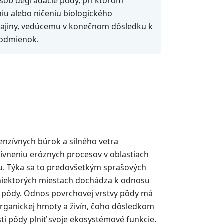
pôsob degradácie pôdy, pri ktorom
iu alebo ničeniu biologického
rajiny, vedúcemu v konečnom dôsledku k
 podmienok.
enzívnych búrok a silného vetra
zívneniu eróznych procesov v oblastiach
u. Týka sa to predovšetkým sprašových
niektorých miestach dochádza k odnosu
y pôdy. Odnos povrchovej vrstvy pôdy má
organickej hmoty a živín, čoho dôsledkom
ti pôdy plniť svoje ekosystémové funkcie.