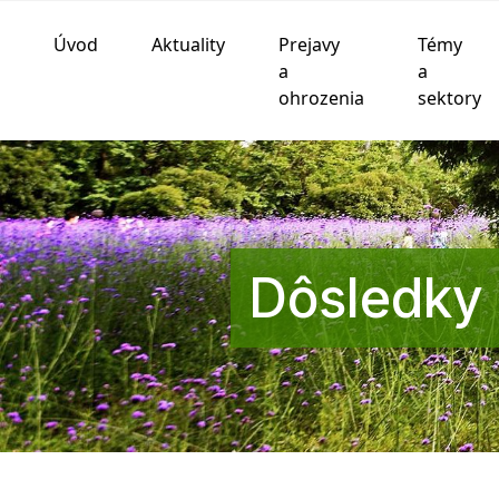
Úvod
Aktuality
Prejavy
Témy
Používame cookies
a
a
ohrozenia
sektory
Táto webová lokalita používa súbory cookie a iné te
funkčnosti webovej stránky
,
pre lepší zážitok na we
zobrazovanie reklám ktoré sú pre vás relevantnejšie
.
Súhlasím
Odmietam
Zmeniť moje nastavenia
Dôsledky