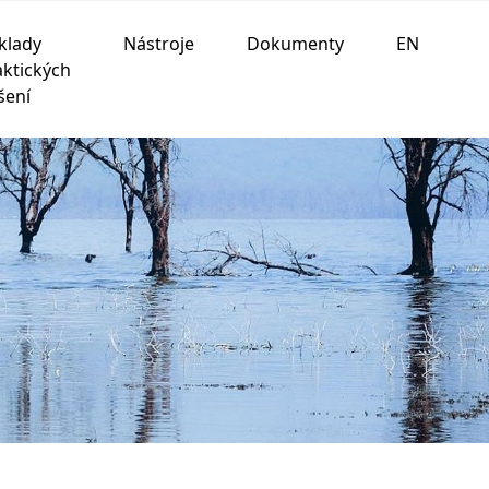
klady
Nástroje
Dokumenty
EN
aktických
šení
ania na nasledujúce účely:
na umožnenie základnej
 prispôsobenie marketingových interakcií
,
na