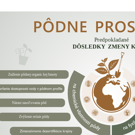
P
r
edpokladané
DÔSLEDKY
 ZMENY 
Zníženie pôdnej organic
k
ej hmoty
Nárast zasoľ
o
vania pôd
Zvýšenie erózie pôdy