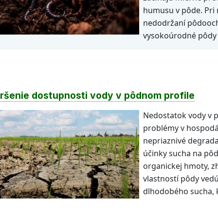
humusu v pôde. Pri
nedodržaní pôdooch
vysokoúrodné pôdy 
ršenie dostupnosti vody v pôdnom profile
Nedostatok vody v 
problémy v hospodár
nepriaznivé degrada
účinky sucha na pôd
organickej hmoty, z
vlastností pôdy vedú
dlhodobého sucha, k