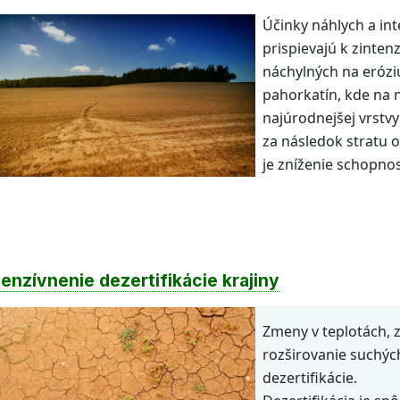
Účinky náhlych a int
prispievajú k zinten
náchylných na erózi
pahorkatín, kde na 
najúrodnejšej vrstv
za následok stratu 
je zníženie schopnos
tenzívnenie dezertifikácie krajiny
Zmeny v teplotách, 
rozširovanie suchých
dezertifikácie.