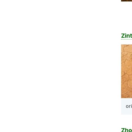
Zin
or
Zho