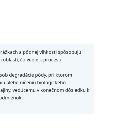
zrážkach a pôdnej vlhkosti spôsobujú
 oblastí, čo vedie k procesu
pôsob degradácie pôdy, pri ktorom
iu alebo ničeniu biologického
rajiny, vedúcemu v konečnom dôsledku k
 podmienok.