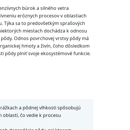
enzívnych búrok a silného vetra
zívneniu eróznych procesov v oblastiach
u. Týka sa to predovšetkým sprašových
niektorých miestach dochádza k odnosu
y pôdy. Odnos povrchovej vrstvy pôdy má
organickej hmoty a živín, čoho dôsledkom
ti pôdy plniť svoje ekosystémové funkcie.
zrážkach a pôdnej vlhkosti spôsobujú
 oblastí, čo vedie k procesu