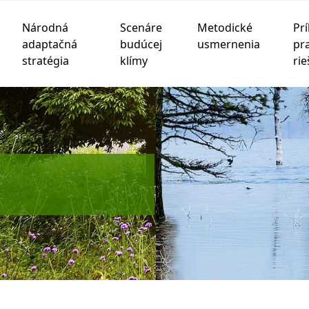
Národná
Scenáre
Metodické
Prí
adaptačná
budúcej
usmernenia
pr
stratégia
klímy
rie
chnológie sledovania na zlepšenie vášho zážitku z prehliad
be
,
na meranie vášho záujmu o naše produkty a služby a na