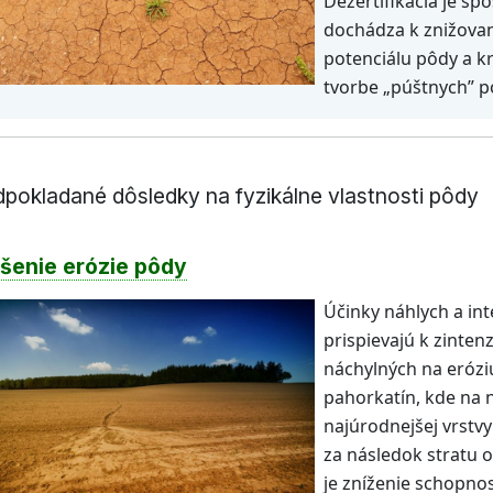
Dezertifikácia je s
dochádza k znižovan
potenciálu pôdy a k
tvorbe „púštnych”
dpokladané dôsledky na fyzikálne vlastnosti pôdy
šenie erózie pôdy
Účinky náhlych a int
prispievajú k zinten
náchylných na erózi
pahorkatín, kde na 
najúrodnejšej vrstv
za následok stratu 
je zníženie schopnos