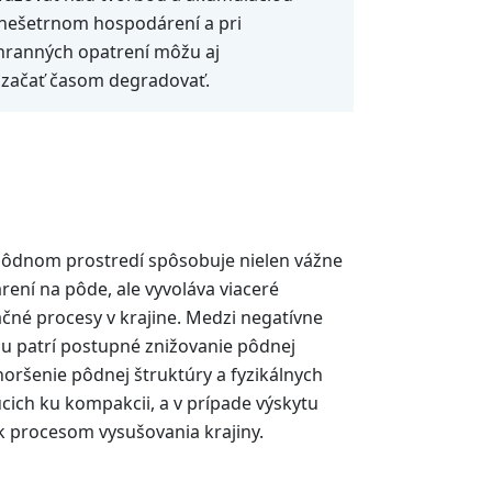
 nešetrnom hospodárení a pri
ranných opatrení môžu aj
začať časom degradovať.
pôdnom prostredí spôsobuje nielen vážne
ení na pôde, ale vyvoláva viaceré
čné procesy v krajine. Medzi negatívne
u patrí postupné znižovanie pôdnej
horšenie pôdnej štruktúry a fyzikálnych
cich ku kompakcii, a v prípade výskytu
 procesom vysušovania krajiny.