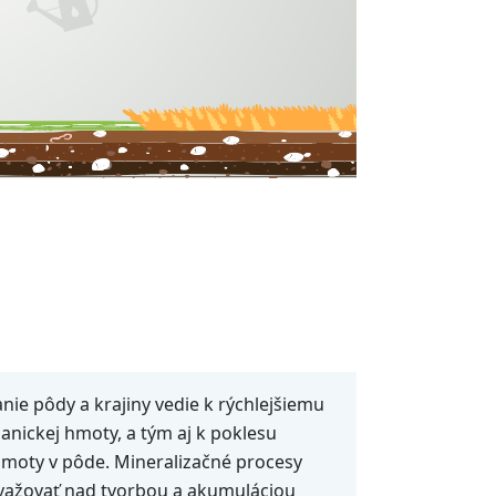
ie pôdy a krajiny vedie k rýchlejšiemu
anickej hmoty, a tým aj k poklesu
hmoty v pôde. Mineralizačné procesy
važovať nad tvorbou a akumuláciou