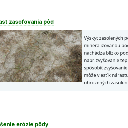
ast zasoľovania pôd
Výskyt zasolených 
mineralizovanou po
nachádza blízko pod
napr. zvyšovanie tep
spôsobiť zvyšovanie
môže viesť k nárast
ohrozených zasolen
šenie erózie pôdy