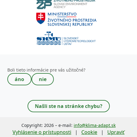
Toto pole nevypĺňajte!
Boli tieto informácie pre vás užitočné?
áno
nie
Našli ste na stránke chybu?
Copyright: 2026 – e-mail:
info@klima-adapt.sk
Vyhlásenie o prístupnosti
|
Cookie
|
Upraviť