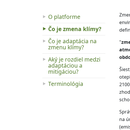
Zmen
O platforme
envi
Čo je zmena klímy?
defi
Čo je adaptácia na
"
zme
zmenu klímy?
atmo
obdo
Aký je rozdiel medzi
adaptáciou a
Šies
mitigáciou?
otep
Terminológia
2100
zhod
scho
Sprá
na ú
(emi