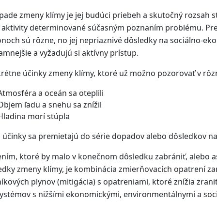
ípade zmeny klímy je jej budúci priebeh a skutočný rozsah 
 aktivity determinované súčasným poznaním problému. Prej
ónoch sú rôzne, no jej nepriaznivé dôsledky na sociálno-ek
amnejšie a vyžadujú si aktívny prístup.
rétne účinky zmeny klímy, ktoré už možno pozorovať v rôzn
Atmosféra a oceán sa oteplili
Objem ľadu a snehu sa znížil
Hladina morí stúpla
o účinky sa premietajú do série dopadov alebo dôsledkov na
ením, ktoré by malo v konečnom dôsledku zabrániť, alebo a
edky zmeny klímy, je kombinácia zmierňovacích opatrení za
níkových plynov (mitigácia) s opatreniami, ktoré znížia zran
ystémov s nižšími ekonomickými, environmentálnymi a soc