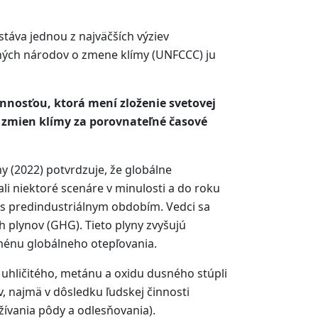
áva jednou z najväčších výziev
ných národov o zmene klímy (UNFCCC) ju
nosťou, ktorá mení zloženie svetovej
 zmien klímy za porovnateľné časové
 (2022) potvrdzuje, že globálne
li niektoré scenáre v minulosti a do roku
í s predindustriálnym obdobím. Vedci sa
h plynov (GHG). Tieto plyny zvyšujú
oménu globálneho otepľovania.
 uhličitého, metánu a oxidu dusného stúpli
, najmä v dôsledku ľudskej činnosti
žívania pôdy a odlesňovania).