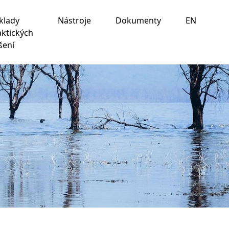
klady
Nástroje
Dokumenty
EN
aktických
šení
ania na nasledujúce účely:
na umožnenie základnej
 prispôsobenie marketingových interakcií
,
na