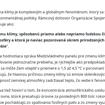
a klímy je komplexným a globálnym fenoménom, ktorý sa st
ronmentálnej politiky. Rámcový dohovor Organizácie Spoje
nuje ako:
nu klímy, spôsobenú priamo alebo nepriamo ľudskou čin
sféry a ktorá je naviac pozorovaná okrem prirodzených
bie
".
ta hodnotiaca správa Medzivládneho panelu pre zmenu klímy
ľovanie jednoznačne prebieha, je rýchlejšie ako predpoklada
 sa môže Zem otepliť v priemere o 1,5 až 4,5 °C v porovnan
ujú, že hlavnou príčinou zmeny klímy sú emisie skleníkovýc
pnosť zemskej atmosféry zadržiavať teplo, čo vedie k fen
va tiež hovorí o tom, že koncentrácie atmosférického oxidu
rovne, ktoré presahujú úrovne za posledných 800 tisíc rokov
sie pochádzajú zo spaľovania fosílnych palív a zo zmeny vyu