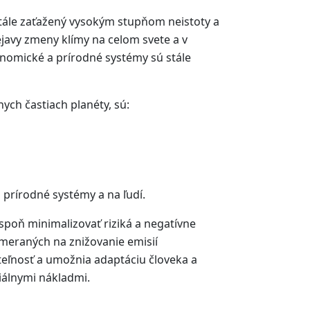
stále zaťažený vysokým stupňom neistoty a
avy zmeny klímy na celom svete a v
onomické a prírodné systémy sú stále
ych častiach planéty, sú:
 prírodné systémy a na ľudí.
spoň minimalizovať riziká a negatívne
meraných na znižovanie emisií
iteľnosť a umožnia adaptáciu človeka a
iálnymi nákladmi.