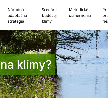
Národná
Scenáre
Metodické
Prí
adaptačná
budúcej
usmernenia
pr
stratégia
klímy
rie
chnológie sledovania na zlepšenie vášho zážitku z prehliad
be
,
na meranie vášho záujmu o naše produkty a služby a na
na klímy?