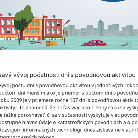
savý vývoj početnosti dní s povodňovou aktivitou
Vývoj počtu dní s povodňovou aktivitou v jednotlivých rokoch
počtom dní menším ako je priemer s počtom dní s povodňov
roku 2009 je v priemere ročne 107 dní s povodňovou aktivi
aktivity). To znamená, že počas viac ako tretiny roka sa vys
Je ťažké porovnávať, či sa v súčasnosti vyskytuje viac povod
dostupné hlavne údaje o katastrofických povodniach a o p
Rozvojom informačných technológií dnes získavame viac inf
monitorovaných tokoch.