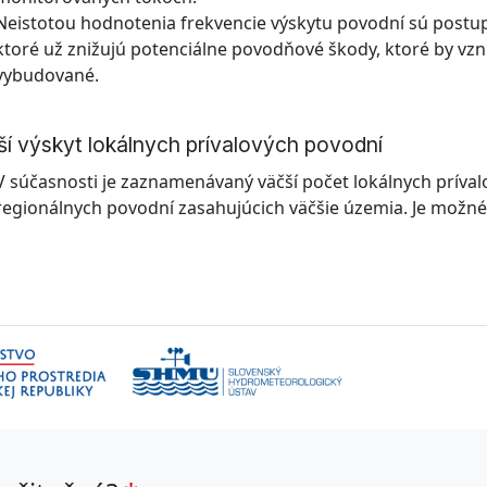
Neistotou hodnotenia frekvencie výskytu povodní sú post
ktoré už znižujú potenciálne povodňové škody, ktoré by vznik
vybudované.
ší výskyt lokálnych prívalových povodní
V súčasnosti je zaznamenávaný väčší počet lokálnych príva
regionálnych povodní zasahujúcich väčšie územia. Je možné, 