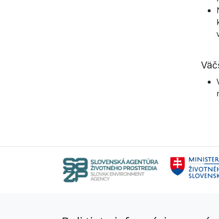
Väč
Toto pole nevypĺňajte!