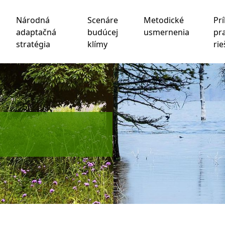
Národná
Scenáre
Metodické
Prí
adaptačná
budúcej
usmernenia
pr
stratégia
klímy
rie
chnológie sledovania na zlepšenie vášho zážitku z prehliad
be
,
na meranie vášho záujmu o naše produkty a služby a na