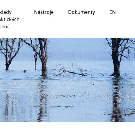
klady
Nástroje
Dokumenty
EN
aktických
šení
ania na nasledujúce účely:
na umožnenie základnej
 prispôsobenie marketingových interakcií
,
na