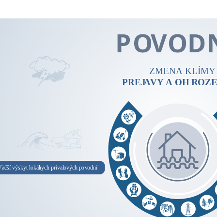
PO
V
O
D
ZMENA KLÍMY
PREJ
A
VY
A OH
R
OZE
äčší výskyt lokál
n
ych príval
o
vých p
o
v
odní