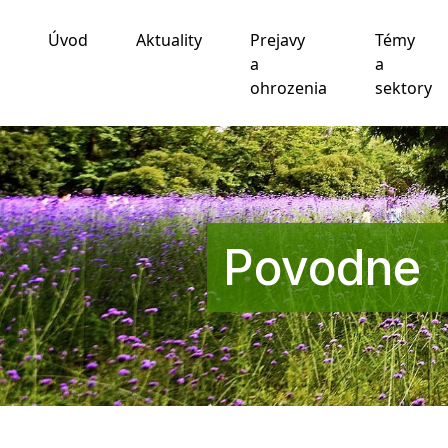
Úvod
Aktuality
Prejavy
Témy
Používame cookies
a
a
ohrozenia
sektory
Táto webová lokalita používa súbory cookie a iné te
funkčnosti webovej stránky
,
pre lepší zážitok na we
zobrazovanie reklám ktoré sú pre vás relevantnejšie
.
Súhlasím
Odmietam
Zmeniť moje nastavenia
Povodne