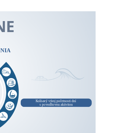
N
E
NIA
K
olís
a
vý vý
v
oj početnosti dní
s p
o
v
odň
o
v
ou aktivitou