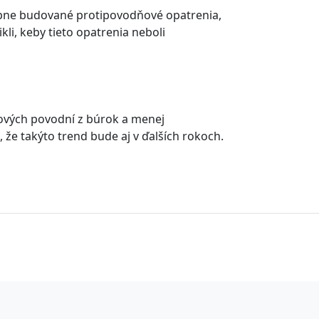
upne budované protipovodňové opatrenia,
li, keby tieto opatrenia neboli
lových povodní z búrok a menej
že takýto trend bude aj v ďalších rokoch.