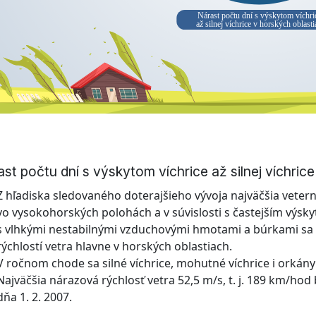
Nárast počtu dní s výskytom víchri
až silnej víchrice v horských oblasti
st počtu dní s výskytom víchrice až silnej víchric
Z hľadiska sledovaného doterajšieho vývoja najväčšia vetern
vo vysokohorských polohách a v súvislosti s častejším výs
s vlhkými nestabilnými vzduchovými hmotami a búrkami sa 
rýchlostí vetra hlavne v horských oblastiach.
V ročnom chode sa silné víchrice, mohutné víchrice i orkány
Najväčšia nárazová rýchlosť vetra 52,5 m/s, t. j. 189 km/ho
dňa 1. 2. 2007.