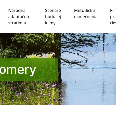
Národná
Scenáre
Metodické
Prí
adaptačná
budúcej
usmernenia
pr
stratégia
klímy
rie
chnológie sledovania na zlepšenie vášho zážitku z prehliad
be
,
na meranie vášho záujmu o naše produkty a služby a na
pomery