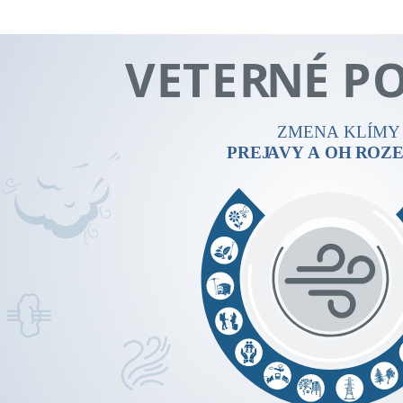
V
E
TER
N
É
P
ZMENA KLÍMY
PREJ
A
VY
A OH
R
OZE