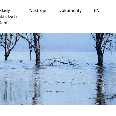
klady
Nástroje
Dokumenty
EN
aktických
šení
ania na nasledujúce účely:
na umožnenie základnej
 prispôsobenie marketingových interakcií
,
na