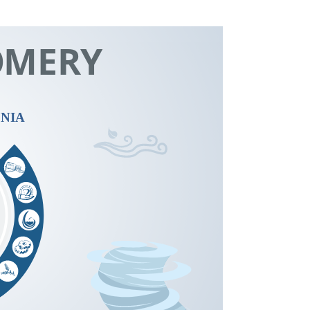
O
M
E
R
Y
NIA