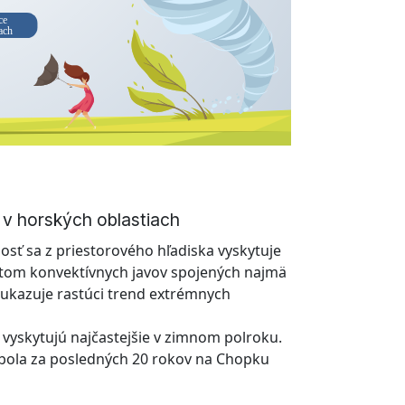
ce
ach
e v horských oblastiach
osť sa z priestorového hľadiska vyskytuje
kytom konvektívnych javov spojených najmä
ukazuje rastúci trend extrémnych
 vyskytujú najčastejšie v zimnom polroku.
d bola za posledných 20 rokov na Chopku