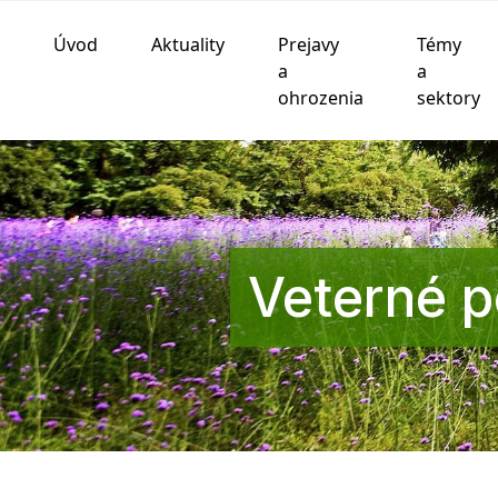
Úvod
Aktuality
Prejavy
Témy
Používame cookies
a
a
ohrozenia
sektory
Táto webová lokalita používa súbory cookie a iné te
funkčnosti webovej stránky
,
pre lepší zážitok na we
zobrazovanie reklám ktoré sú pre vás relevantnejšie
.
Súhlasím
Odmietam
Zmeniť moje nastavenia
Veterné 