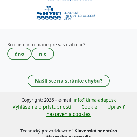
Toto pole nevypĺňajte!
Boli tieto informácie pre vás užitočné?
áno
nie
Našli ste na stránke chybu?
Copyright: 2026 – e-mail:
info@klima-adapt.sk
Vyhlásenie o prístupnosti
|
Cookie
|
Upraviť
nastavenia cookies
Technický prevádzkovateľ:
Slovenská agentúra