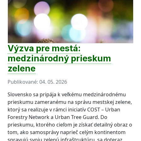
Výzva pre mestá:
medzinárodný prieskum
zelene
Publikované:
04. 05. 2026
Slovensko sa pripája k veľkému medzinárodnému
prieskumu zameranému na správu mestskej zelene,
ktorý sa realizuje v rámci iniciatív COST – Urban
Forestry Network a Urban Tree Guard. Do
prieskumu, ktorého cieľom je získať detailný obraz o
tom, ako samosprávy naprieč celým kontinentom
spravujú svoju zelenú infraštruktúru, sa doteraz