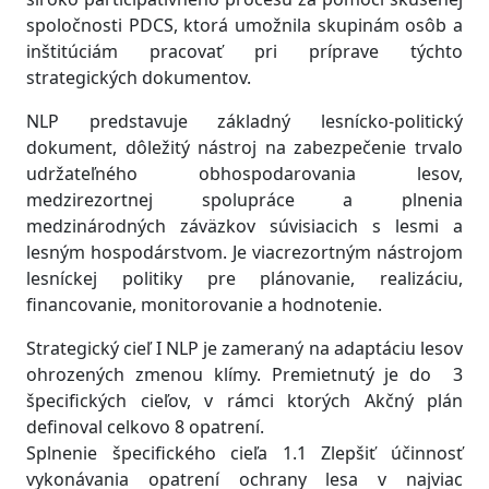
spoločnosti PDCS, ktorá umožnila skupinám osôb a
inštitúciám pracovať pri príprave týchto
strategických dokumentov.
NLP predstavuje základný lesnícko-politický
dokument, dôležitý nástroj na zabezpečenie trvalo
udržateľného obhospodarovania lesov,
medzirezortnej spolupráce a plnenia
medzinárodných záväzkov súvisiacich s lesmi a
lesným hospodárstvom. Je viacrezortným nástrojom
lesníckej politiky pre plánovanie, realizáciu,
financovanie, monitorovanie a hodnotenie.
Strategický cieľ I NLP je zameraný na adaptáciu lesov
ohrozených zmenou klímy. Premietnutý je do 3
špecifických cieľov, v rámci ktorých Akčný plán
definoval celkovo 8 opatrení.
Splnenie špecifického cieľa 1.1 Zlepšiť účinnosť
vykonávania opatrení ochrany lesa v najviac