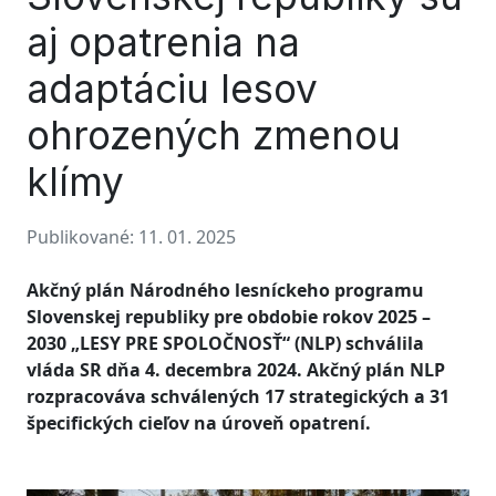
aj opatrenia na
adaptáciu lesov
ohrozených zmenou
klímy
Publikované: 11. 01. 2025
Akčný plán Národného lesníckeho programu
Slovenskej republiky pre obdobie rokov 2025 –
2030 „LESY PRE SPOLOČNOSŤ“ (NLP) schválila
vláda SR dňa 4. decembra 2024. Akčný plán NLP
rozpracováva schválených 17 strategických a 31
špecifických cieľov na úroveň opatrení.