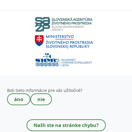
Toto pole nevypĺňajte!
Boli tieto informácie pre vás užitočné?
áno
nie
Našli ste na stránke chybu?