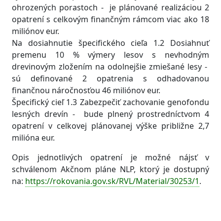
ohrozených porastoch - je plánované realizáciou 2
opatrení s celkovým finančným rámcom viac ako 18
miliónov eur.
Na dosiahnutie špecifického cieľa 1.2 Dosiahnuť
premenu 10 % výmery lesov s nevhodným
drevinovým zložením na odolnejšie zmiešané lesy -
sú definované 2 opatrenia s odhadovanou
finančnou náročnosťou 46 miliónov eur.
Špecifický cieľ 1.3 Zabezpečiť zachovanie genofondu
lesných drevín - bude plnený prostredníctvom 4
opatrení v celkovej plánovanej výške približne 2,7
milióna eur.
Opis jednotlivých opatrení je možné nájsť v
schválenom Akčnom pláne NLP, ktorý je dostupný
na:
https://rokovania.gov.sk/RVL/Material/30253/1
.