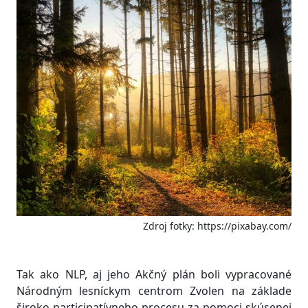
Zdroj fotky: https://pixabay.com/
Tak ako NLP, aj jeho Akčný plán boli vypracované
Národným lesníckym centrom Zvolen na základe
široko participatívneho procesu za pomoci skúsenej