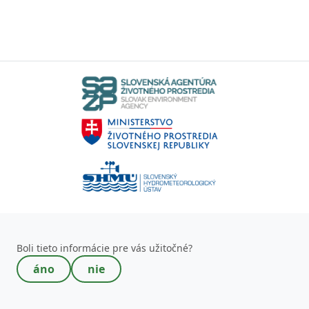
Toto pole nevypĺňajte!
Boli tieto informácie pre vás užitočné?
áno
nie