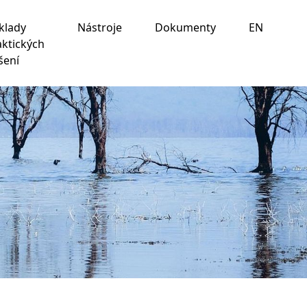
klady
Nástroje
Dokumenty
EN
aktických
šení
ania na nasledujúce účely:
na umožnenie základnej
 prispôsobenie marketingových interakcií
,
na