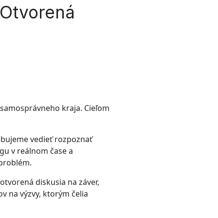
 Otvorená
 samosprávneho kraja. Cieľom
rebujeme vedieť rozpoznať
ngu v reálnom čase a
 problém.
otvorená diskusia na záver,
v na výzvy, ktorým čelia