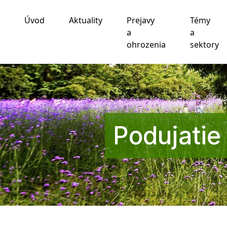
Úvod
Aktuality
Prejavy
Témy
Používame cookies
a
a
ohrozenia
sektory
Táto webová lokalita používa súbory cookie a iné te
funkčnosti webovej stránky
,
pre lepší zážitok na we
zobrazovanie reklám ktoré sú pre vás relevantnejšie
.
Súhlasím
Odmietam
Zmeniť moje nastavenia
Podujatie