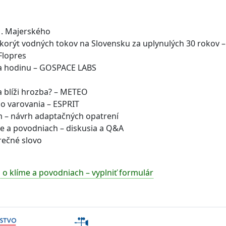
M. Majerského
korýt vodných tokov na Slovensku za uplynulých 30 rokov –
Flopres
za hodinu – GOSPACE LABS
a blíži hrozba? – METEO
o varovania – ESPRIT
m – návrh adaptačných opatrení
de a povodniach – diskusia a Q&A
rečné slovo
 o klíme a povodniach – vyplniť formulár