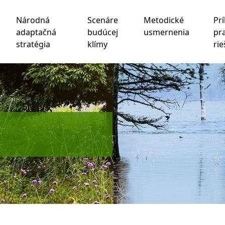
Národná
Scenáre
Metodické
Prí
adaptačná
budúcej
usmernenia
pr
stratégia
klímy
rie
chnológie sledovania na zlepšenie vášho zážitku z prehliad
be
,
na meranie vášho záujmu o naše produkty a služby a na