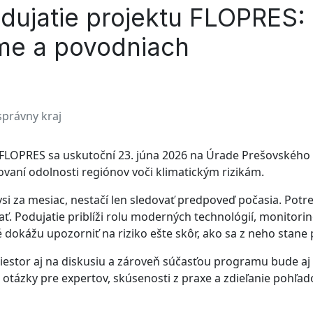
dujatie projektu FLOPRES:
íme a povodniach
právny kraj
 FLOPRES sa uskutoční 23. júna 2026 na Úrade Prešovského
ovaní odolnosti regiónov voči klimatickým rizikám.
si za mesiac, nestačí len sledovať predpoveď počasia. Pot
ť. Podujatie priblíži rolu moderných technológií, monitori
é dokážu upozorniť na riziko ešte skôr, ako sa z neho stane
estor aj na diskusiu a zároveň súčasťou programu bude aj 
otázky pre expertov, skúsenosti z praxe a zdieľanie pohľado