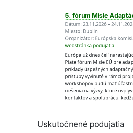
5. fórum Misie Adaptá
Dátum:
23.11.2026 – 24.11.202
Miesto:
Dublin
Organizátor:
Európska komisi
webstránka podujatia
Európa už dnes čelí narastajú
Piate fórum Misie EÚ pre adap
príklady úspešných adaptačnýc
prístupy vyvinuté v rámci proj
workshopov budú mať účastníci 
riešenia na výzvy, ktoré ovp
kontaktov a spoluprácu, keďže
Uskutočnené podujatia