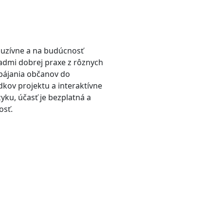
luzívne a na budúcnosť
ladmi dobrej praxe z rôznych
apájania občanov do
kov projektu a interaktívne
yku, účasť je bezplatná a
osť.