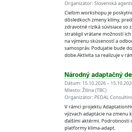
Organizátor:
Slovenská agentú
Cieľom workshopu je poskytnú
dôsledkoch zmeny klímy, preds
zdravotné riziká súvisiace so
stratégií vrátane možností i
na výmenu skúseností a odborn
samospráv. Podujatie bude do
dobe.Aktivita sa realizuje v r
Národný adaptačný d
Dátum:
15.10.2026 – 15.10.202
Miesto:
Žilina (TBC)
Organizátor:
PEDAL Consulting 
V rámci projektu AdaptationHu
výzvach adaptácie na zmenu k
ďalšími aktérmi. Podrobnosti 
platformy klima-adapt.