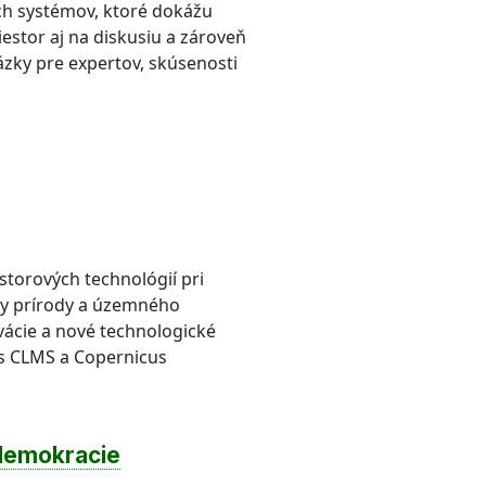
ých systémov, ktoré dokážu
estor aj na diskusiu a zároveň
ázky pre expertov, skúsenosti
torových technológií pri
any prírody a územného
vácie a nové technologické
s CLMS a Copernicus
 demokracie