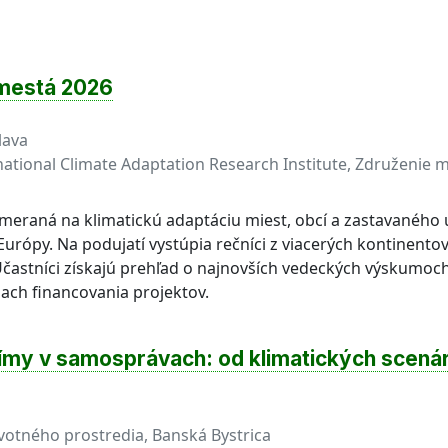
 mestá 2026
lava
national Climate Adaptation Research Institute, Združenie m
eraná na klimatickú adaptáciu miest, obcí a zastavaného
urópy. Na podujatí vystúpia rečníci z viacerých kontinento
Účastníci získajú prehľad o najnovších vedeckých výskumo
ach financovania projektov.
ímy v samosprávach: od klimatických scená
votného prostredia, Banská Bystrica