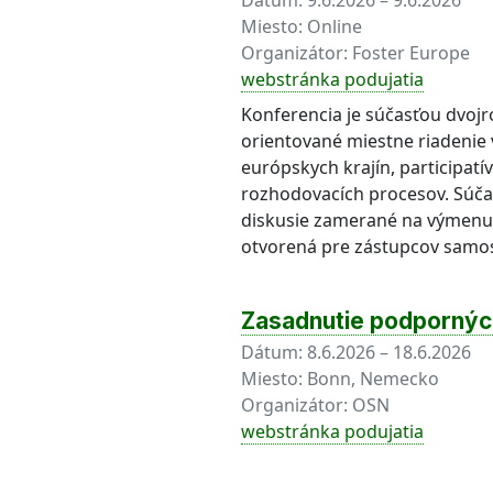
Dátum:
9.6.2026 – 9.6.2026
Miesto:
Online
Organizátor:
Foster Europe
webstránka podujatia
Konferencia je súčasťou dvoj
orientované miestne riadenie v
európskych krajín, participat
rozhodovacích procesov. Súča
diskusie zamerané na výmenu s
otvorená pre zástupcov samosp
Zasadnutie podporný
Dátum:
8.6.2026 – 18.6.2026
Miesto:
Bonn, Nemecko
Organizátor:
OSN
webstránka podujatia