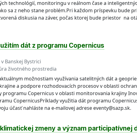
ných technológií, monitoringu v reálnom čase a inteligentn
, ako sa z neho stane problém.Pri každom príspevku bude pri
orená diskusia na záver, počas ktorej bude priestor na ot
yužitím dát z programu Copernicus
 v Banskej Bystrici
úra životného prostredia
ktuálnym možnostiam využívania satelitných dát a geopries
 krajine a podpore rozhodovacích procesov v oblasti ochr
 programu Copernicus v oblasti monitorovania krajiny Ino
ramu CopernicusPríklady využitia dát programu Copernicu
oju účasť nahláste na e-mailovej adrese eventy@sazp.sk.
klimatickej zmeny a význam participatívnej