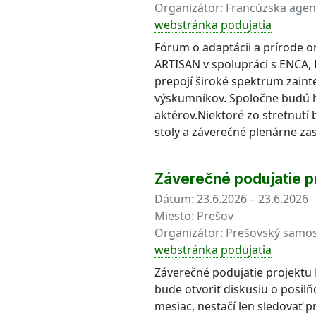
Organizátor:
Francúzska agent
webstránka podujatia
Fórum o adaptácii a prírode o
ARTISAN v spolupráci s ENC
prepojí široké spektrum zaint
výskumníkov. Spoločne budú hľ
aktérov.Niektoré zo stretnutí
stoly a záverečné plenárne za
Záverečné podujatie p
Dátum:
23.6.2026 – 23.6.2026
Miesto:
Prešov
Organizátor:
Prešovský samos
webstránka podujatia
Záverečné podujatie projektu
bude otvoriť diskusiu o posil
mesiac, nestačí len sledovať 