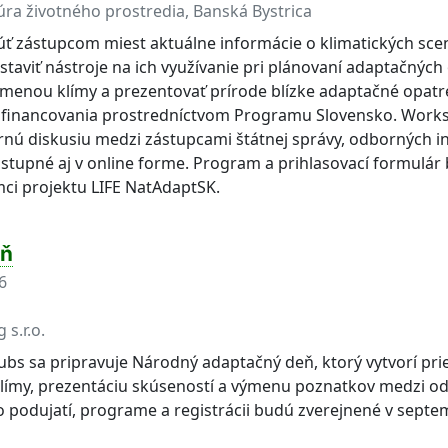
ra životného prostredia, Banská Bystrica
ť zástupcom miest aktuálne informácie o klimatických sc
taviť nástroje na ich využívanie pri plánovaní adaptačných
 zmenou klímy a prezentovať prírode blízke adaptačné opat
ch financovania prostredníctvom Programu Slovensko. Works
ú diskusiu medzi zástupcami štátnej správy, odborných inš
stupné aj v online forme. Program a prihlasovací formulár
ámci projektu LIFE NatAdaptSK.
eň
6
s.r.o.
bs sa pripravuje Národný adaptačný deň, ktorý vytvorí prie
límy, prezentáciu skúseností a výmenu poznatkov medzi o
o podujatí, programe a registrácii budú zverejnené v sept