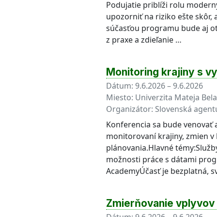
Podujatie priblíži rolu moder
upozorniť na riziko ešte skôr
súčasťou programu bude aj otv
z praxe a zdieľanie …
Monitoring krajiny s v
Dátum:
9.6.2026 – 9.6.2026
Miesto:
Univerzita Mateja Bela
Organizátor:
Slovenská agent
Konferencia sa bude venovať a
monitorovaní krajiny, zmien v
plánovania.Hlavné témy:Služby
možnosti práce s dátami prog
AcademyÚčasť je bezplatná, sv
Zmierňovanie vplyvov 