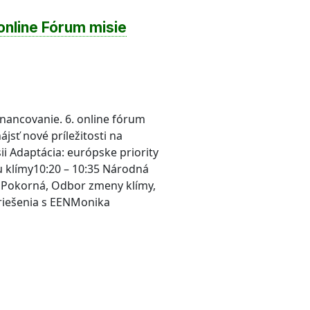
online Fórum misie
inancovanie. 6. online fórum
jsť nové príležitosti na
ii Adaptácia: európske priority
u klímy10:20 – 10:35 Národná
al Pokorná, Odbor zmeny klímy,
 riešenia s EENMonika