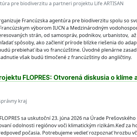
úra pre biodiverzitu a partneri projektu Life ARTISAN
rganizuje Francúzska agentúra pre biodiverzitu spolu so svo
A, Francúzskym výborom IUCN a Medzinárodným vodohosp
eresovaných strán, od samospráv, podnikov, urbanistov, až
adať spôsoby, ako začleniť prírode blízke riešenia do adap
 budú prebiehať iba vo francúzštine. Úvodné plenárne zasad
sadnutie však budú tlmočené z francúzštiny do angličtiny.
rojektu FLOPRES: Otvorená diskusia o klíme 
právny kraj
 FLOPRES sa uskutoční 23. júna 2026 na Úrade Prešovského
ňovaní odolnosti regiónov voči klimatickým rizikám.Keď za h
predpoveď počasia. Potrebujeme vedieť rozpoznať hrozbu vč