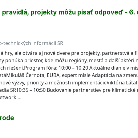
pravidlá, projekty môžu písať odpoveď - 6. 
-technických informácií SR
 hry, ale otvára aj nové dvere pre projekty, partnerstvá a f
 ponúka priestor, kde môžu regióny, mestá a ďalší aktéri ná
ch riešení.Program fóra: 10:00 – 10:20 Aktuálne dianie v mis
mestáMikuláš Černota, EUBA, expert misie Adaptácia na zmen
 nové výzvy, priority a možnosti implementácieViktória Lát
edia SR10:35 – 10:50 Budovanie partnerstiev pre klimatické
Network …
írode