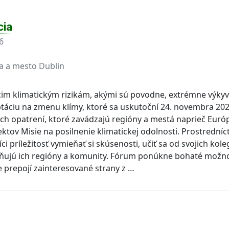
cia
6
a a mesto Dublin
cim klimatickým rizikám, akými sú povodne, extrémne výkyvy
táciu na zmenu klímy, ktoré sa uskutoční 24. novembra 202
h opatrení, ktoré zavádzajú regióny a mestá naprieč Európ
ektov Misie na posilnenie klimatickej odolnosti. Prostrední
príležitosť vymieňať si skúsenosti, učiť sa od svojich kole
lyvňujú ich regióny a komunity. Fórum ponúkne bohaté možn
 prepojí zainteresované strany z …