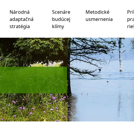
Národná
Scenáre
Metodické
Prí
adaptačná
budúcej
usmernenia
pr
stratégia
klímy
rie
chnológie sledovania na zlepšenie vášho zážitku z prehliad
be
,
na meranie vášho záujmu o naše produkty a služby a na