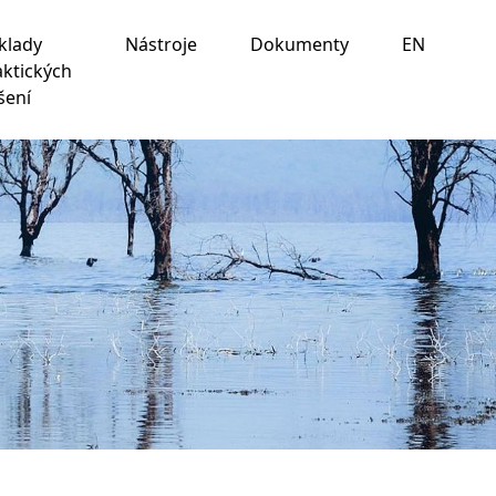
klady
Nástroje
Dokumenty
EN
aktických
šení
ania na nasledujúce účely:
na umožnenie základnej
 prispôsobenie marketingových interakcií
,
na