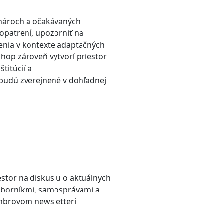
enároch a očakávaných
 opatrení, upozorniť na
renia v kontexte adaptačných
hop zároveň vytvorí priestor
titúcií a
 budú zverejnené v dohľadnej
stor na diskusiu o aktuálnych
dborníkmi, samosprávami a
embrovom newsletteri