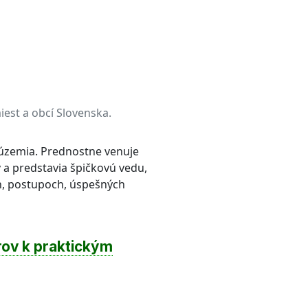
iest a obcí Slovenska.
 územia. Prednostne venuje
v a predstavia špičkovú vedu,
ch, postupoch, úspešných
rov k praktickým