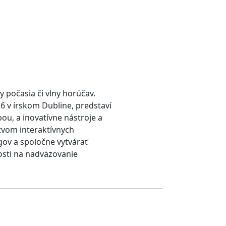
 počasia či vlny horúčav.
6 v írskom Dubline, predstaví
ou, a inovatívne nástroje a
ctvom interaktívnych
gov a spoločne vytvárať
osti na nadväzovanie