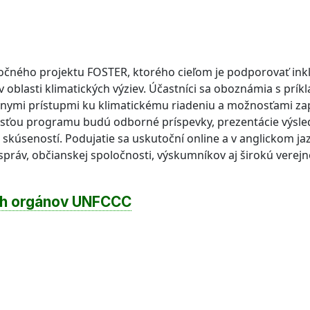
ročného projektu FOSTER, ktorého cieľom je podporovať ink
 oblasti klimatických výziev. Účastníci sa oboznámia s prík
ívnymi prístupmi ku klimatickému riadeniu a možnosťami z
sťou programu budú odborné príspevky, prezentácie výsled
kúseností. Podujatie sa uskutoční online a v anglickom jaz
ráv, občianskej spoločnosti, výskumníkov aj širokú verejn
ch orgánov UNFCCC