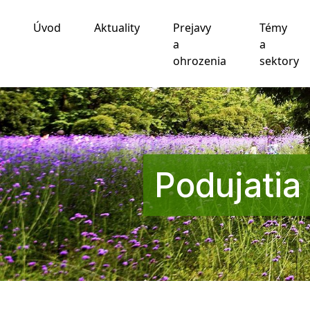
Úvod
Aktuality
Prejavy
Témy
Používame cookies
a
a
ohrozenia
sektory
Táto webová lokalita používa súbory cookie a iné te
funkčnosti webovej stránky
,
pre lepší zážitok na we
zobrazovanie reklám ktoré sú pre vás relevantnejšie
.
Súhlasím
Odmietam
Zmeniť moje nastavenia
Podujatia