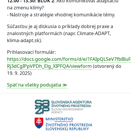
12.00 - 13.30: BLOK 2
: Ako komunikovať adaptáciu
na zmenu klímy?
- Nástroje a stratégie vhodnej komunikácie témy.
Súčasťou je aj diskusia o príklady dobrej praxe a
znalostných platformách (napr. Climate-ADAPT,
klima-adapt.sk).
Prihlasovací formulár:
https://docs.google.com/forms/d/e/1FAIpQLSeV7fbBl
Rj3dCgIPpVPDh_Elg_XIPFQA/viewform
(otvorený do
19. 9. 2025)
Späť na všetky podujatia ≫