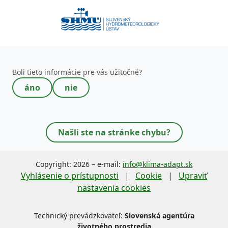
Toto pole nevypĺňajte!
Boli tieto informácie pre vás užitočné?
áno
nie
Našli ste na stránke chybu?
Copyright: 2026 – e-mail:
info@klima-adapt.sk
Vyhlásenie o prístupnosti
|
Cookie
|
Upraviť
nastavenia cookies
Technický prevádzkovateľ:
Slovenská agentúra
životného prostredia