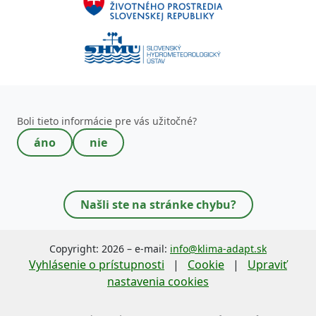
Toto pole nevypĺňajte!
Boli tieto informácie pre vás užitočné?
áno
nie
Našli ste na stránke chybu?
Copyright: 2026 – e-mail:
info@klima-adapt.sk
Vyhlásenie o prístupnosti
|
Cookie
|
Upraviť
nastavenia cookies