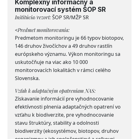
Komplexný informačný a
monitorovací systém ŠOP SR
Inštitúcia/rezort:
ŠOP SR/MŽP SR
<
Predmet monitorovania:
Predmetom monitoringu je 66 typov biotopov,
146 druhov živočíchov a 49 druhov rastlín
európskeho významu. Výkon monitoringu sa
uskutočňuje na viac ako 10 000
monitorovacích lokalitách v rámci celého
Slovenska.
Vzťah k adaptačným opatreniam NAS:
Získavanie informácií pre vyhodnocovanie
efektívnosti plnenia adaptačných opatrení vo
vzťahu k biodiverzite, pre vyhodnocovanie
stavu štruktúry, stability a odolnosti
biodiverzity (ekosystémov, biotopov, druhov