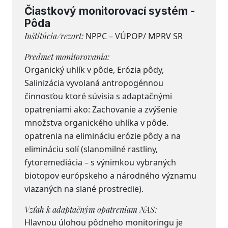
Čiastkový monitorovací systém -
Pôda
Inštitúcia/rezort:
NPPC – VÚPOP/ MPRV SR
Predmet monitorovania:
Organický uhlík v pôde, Erózia pôdy,
Salinizácia vyvolaná antropogénnou
činnosťou ktoré súvisia s adaptačnými
opatreniami ako: Zachovanie a zvýšenie
množstva organického uhlíka v pôde.
opatrenia na elimináciu erózie pôdy a na
elimináciu solí (slanomilné rastliny,
fytoremediácia – s výnimkou vybraných
biotopov európskeho a národného významu
viazaných na slané prostredie).
Vzťah k adaptačným opatreniam NAS:
Hlavnou úlohou pôdneho monitoringu je