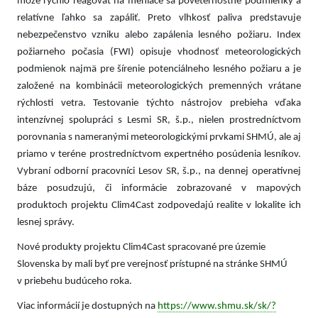
môže rýchlo reagovať na meniace sa poveternostné podmienky a
relatívne ľahko sa zapáliť. Preto vlhkosť paliva predstavuje
nebezpečenstvo vzniku alebo zapálenia lesného požiaru
.
Index
požiarneho počasia
(FWI) opisuje vhodnosť meteorologických
podmienok
najmä pre šírenie potenciálneho lesného požiaru
a je
založené na kombinácii meteorologických premenných vrátane
rýchlosti vetra. Testovanie týchto nástrojov prebieha vďaka
intenzívnej spolupráci s Lesmi SR, š.p., nielen prostredníctvom
porovnania s nameranými meteorologickými prvkami SHMÚ, ale aj
priamo v teréne prostredníctvom expertného posúdenia lesníkov.
Vybraní odborní pracovníci Lesov SR, š.p., na dennej operatívnej
báze posudzujú, či informácie zobrazované v mapových
produktoch projektu Clim4Cast zodpovedajú realite v lokalite ich
lesnej správy.
Nové produkty projektu Clim4Cast spracované pre územie
Slovenska by mali byť pre verejnosť prístupné na stránke SHMÚ
v priebehu budúceho roka.
Viac informácií je dostupných na
https://www.shmu.sk/sk/?