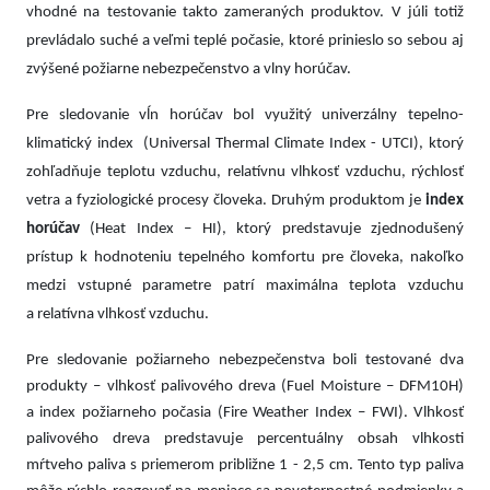
vhodné na testovanie takto zameraných produktov. V júli totiž
prevládalo suché a veľmi teplé počasie, ktoré prinieslo so sebou aj
zvýšené požiarne nebezpečenstvo a vlny horúčav.
Pre sledovanie vĺn horúčav bol využitý
univerzálny tepelno-
klimatický index
(Universal Thermal Climate Index - UTCI), ktorý
zohľadňuje teplotu vzduchu, relatívnu vlhkosť vzduchu, rýchlosť
vetra a fyziologické procesy človeka. Druhým produktom je
index
horúčav
(Heat Index – HI), ktorý predstavuje zjednodušený
prístup k hodnoteniu tepelného komfortu pre človeka, nakoľko
medzi vstupné parametre patrí maximálna teplota vzduchu
a relatívna vlhkosť vzduchu.
Pre sledovanie požiarneho nebezpečenstva boli testované dva
produkty – vlhkosť palivového dreva (Fuel Moisture – DFM10H)
a index požiarneho počasia (Fire Weather Index – FWI).
Vlhkosť
palivového dreva
predstavuje percentuálny obsah vlhkosti
mŕtveho paliva s priemerom približne 1 - 2,5 cm. Tento typ paliva