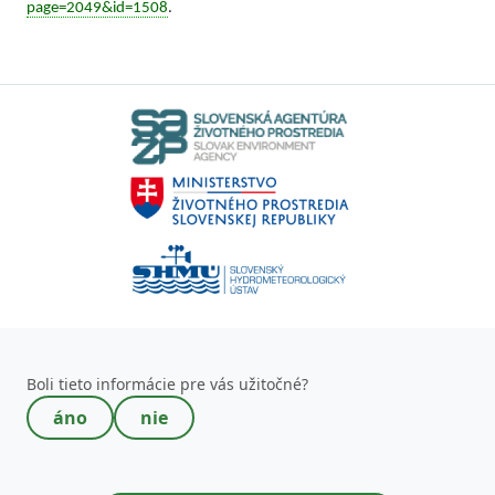
page=2049&id=1508
.
Toto pole nevypĺňajte!
Boli tieto informácie pre vás užitočné?
áno
nie