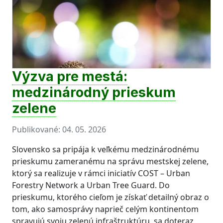
Výzva pre mestá:
medzinárodný prieskum
zelene
Publikované:
04. 05. 2026
Slovensko sa pripája k veľkému medzinárodnému
prieskumu zameranému na správu mestskej zelene,
ktorý sa realizuje v rámci iniciatív COST – Urban
Forestry Network a Urban Tree Guard. Do
prieskumu, ktorého cieľom je získať detailný obraz o
tom, ako samosprávy naprieč celým kontinentom
spravujú svoju zelenú infraštruktúru, sa doteraz