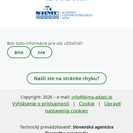
Toto pole nevypĺňajte!
Boli tieto informácie pre vás užitočné?
áno
nie
Našli ste na stránke chybu?
Copyright: 2026 – e-mail:
info@klima-adapt.sk
Vyhlásenie o prístupnosti
|
Cookie
|
Upraviť
nastavenia cookies
Technický prevádzkovateľ:
Slovenská agentúra